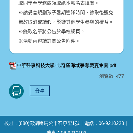
取同學至學務處領取紙本報名表填寫。
※請妥善規劃孩子暑期營隊時間，錄取後避免
無故取消或請假，影響其他學生參與的權益。
※錄取名單將公告於學校網頁。
※活動內容請詳閱公告附件。
中華醫事科技大學-比奇堡海域爭奪戰夏令營.pdf
瀏覽數:
477
分享
校址：(880)澎湖縣馬公市石泉里1號｜電話：06-9210228｜
傳真：06-9210193